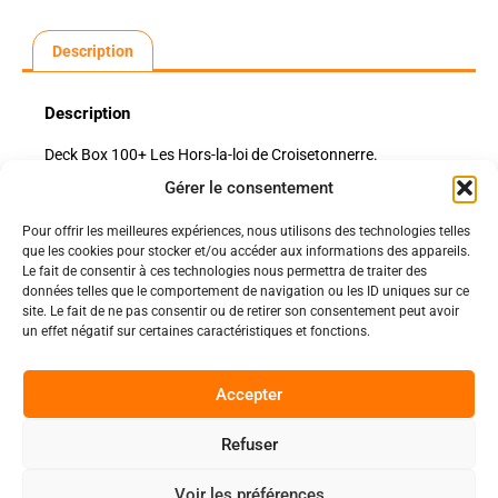
Description
Description
Deck Box 100+ Les Hors-la-loi de Croisetonnerre.
Gérer le consentement
Pour offrir les meilleures expériences, nous utilisons des technologies telles
Politiques
que les cookies pour stocker et/ou accéder aux informations des appareils.
Nos pages
Le fait de consentir à ces technologies nous permettra de traiter des
données telles que le comportement de navigation ou les ID uniques sur ce
Politique de confidentialité
Nos évènements
site. Le fait de ne pas consentir ou de retirer son consentement peut avoir
Nos conditions de vente et livraison
un effet négatif sur certaines caractéristiques et fonctions.
Nous contacter
Code de conduite
Suivez-Nous
Accepter
Facebook
Refuser
0
Instagram
Voir les préférences