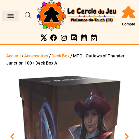
Compte
Accueil
/
Accessoires
/
Deck Box
/ MTG : Outlaws of Thunder
Junction 100+ Deck Box A