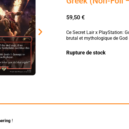
Greek (Non-Foil 
59,50
€
Ce Secret Lair x PlayStation: G
brutal et mythologique de God
Rupture de stock
hering
!