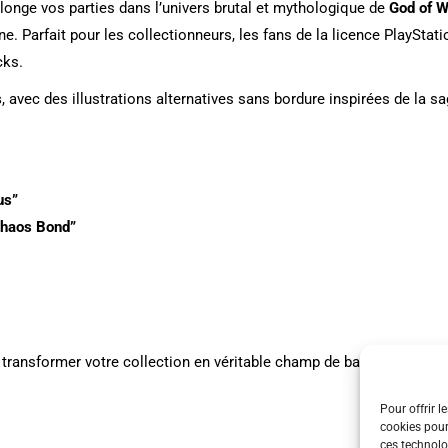
longe vos parties dans l’univers brutal et mythologique de
God of 
. Parfait pour les collectionneurs, les fans de la licence PlayStati
cks.
s
, avec des illustrations alternatives sans bordure inspirées de la 
us”
Chaos Bond”
t transformer votre collection en véritable champ de bataille mythol
Pour offrir l
cookies pour
ces technolo