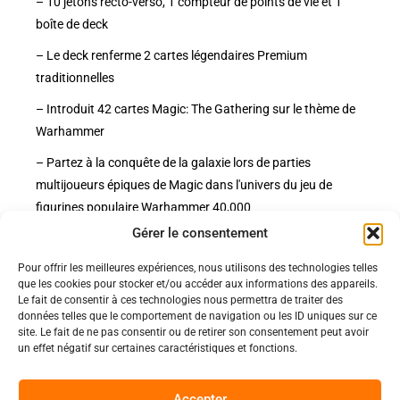
– 10 jetons recto-verso, 1 compteur de points de vie et 1
boîte de deck
– Le deck renferme 2 cartes légendaires Premium
traditionnelles
– Introduit 42 cartes Magic: The Gathering sur le thème de
Warhammer
– Partez à la conquête de la galaxie lors de parties
multijoueurs épiques de Magic dans l'univers du jeu de
figurines populaire Warhammer 40,000
Gérer le consentement
Pour offrir les meilleures expériences, nous utilisons des technologies telles
Politiques
que les cookies pour stocker et/ou accéder aux informations des appareils.
Nos pages
Le fait de consentir à ces technologies nous permettra de traiter des
données telles que le comportement de navigation ou les ID uniques sur ce
Politique de confidentialité
Nos évènements
site. Le fait de ne pas consentir ou de retirer son consentement peut avoir
Nos conditions de vente et livraison
un effet négatif sur certaines caractéristiques et fonctions.
Nous contacter
Code de conduite
Suivez-Nous
Accepter