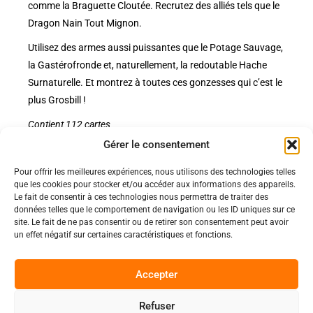
comme la Braguette Cloutée. Recrutez des alliés tels que le
Dragon Nain Tout Mignon.
Utilisez des armes aussi puissantes que le Potage Sauvage,
la Gastérofronde et, naturellement, la redoutable Hache
Surnaturelle. Et montrez à toutes ces gonzesses qui c’est le
plus Grosbill !
Contient 112 cartes
Gérer le consentement
Pour offrir les meilleures expériences, nous utilisons des technologies telles
Politiques
que les cookies pour stocker et/ou accéder aux informations des appareils.
Nos pages
Le fait de consentir à ces technologies nous permettra de traiter des
données telles que le comportement de navigation ou les ID uniques sur ce
Politique de confidentialité
Nos évènements
site. Le fait de ne pas consentir ou de retirer son consentement peut avoir
Nos conditions de vente et livraison
un effet négatif sur certaines caractéristiques et fonctions.
Nous contacter
Code de conduite
Suivez-Nous
Accepter
Facebook
Refuser