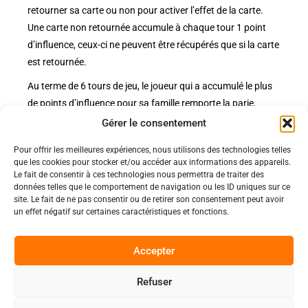
retourner sa carte ou non pour activer l’effet de la carte.
Une carte non retournée accumule à chaque tour 1 point
d’influence, ceux-ci ne peuvent être récupérés que si la carte
est retournée.
Au terme de 6 tours de jeu, le joueur qui a accumulé le plus
de points d’influence pour sa famille remporte la parie.
Gérer le consentement
Pour offrir les meilleures expériences, nous utilisons des technologies telles
Politiques
que les cookies pour stocker et/ou accéder aux informations des appareils.
Nos pages
Le fait de consentir à ces technologies nous permettra de traiter des
données telles que le comportement de navigation ou les ID uniques sur ce
Politique de confidentialité
site. Le fait de ne pas consentir ou de retirer son consentement peut avoir
Nos évènements
Nos conditions de vente et livraison
un effet négatif sur certaines caractéristiques et fonctions.
Nous contacter
Code de conduite
Suivez-Nous
Accepter
Facebook
Refuser
0
Instagram