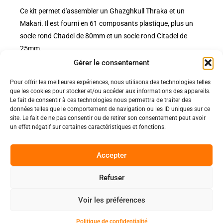
Ce kit permet d'assembler un Ghazghkull Thraka et un
Makari. Il est fourni en 61 composants plastique, plus un
socle rond Citadel de 80mm et un socle rond Citadel de
25mm.
Gérer le consentement
Pour offrir les meilleures expériences, nous utilisons des technologies telles
Politiques
que les cookies pour stocker et/ou accéder aux informations des appareils.
Nos pages
Le fait de consentir à ces technologies nous permettra de traiter des
données telles que le comportement de navigation ou les ID uniques sur ce
Politique de confidentialité
site. Le fait de ne pas consentir ou de retirer son consentement peut avoir
Nos évènements
Nos conditions de vente et livraison
un effet négatif sur certaines caractéristiques et fonctions.
Nous contacter
Code de conduite
Suivez-Nous
Accepter
Facebook
Refuser
0
Instagram
Voir les préférences
Discord
Politique de confidentialité
Copyright 2025 © All rights Reserved.