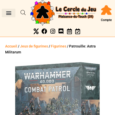
Compte
Accueil
/
Jeux de figurines
/
Figurines
/ Patrouille: Astra
Militarum