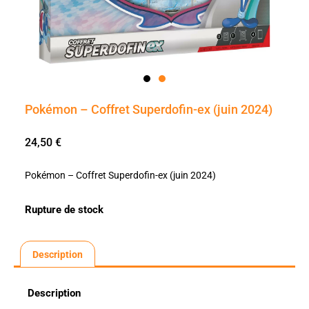
Pokémon – Coffret Superdofin-ex (juin 2024)
24,50
€
Pokémon – Coffret Superdofin-ex (juin 2024)
Rupture de stock
Description
Description