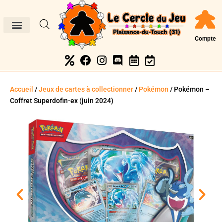
Compte
Accueil
/
Jeux de cartes à collectionner
/
Pokémon
/ Pokémon –
Coffret Superdofin-ex (juin 2024)