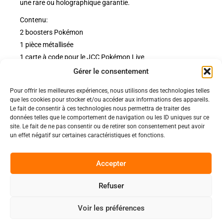
une rare ou holographique garantie.
Contenu:
2 boosters Pokémon
1 pièce métallisée
1 carte à code pour le JCC Pokémon Live
Gérer le consentement
Pour offrir les meilleures expériences, nous utilisons des technologies telles
Politiques
que les cookies pour stocker et/ou accéder aux informations des appareils.
Nos pages
Le fait de consentir à ces technologies nous permettra de traiter des
données telles que le comportement de navigation ou les ID uniques sur ce
Politique de confidentialité
site. Le fait de ne pas consentir ou de retirer son consentement peut avoir
Nos évènements
Nos conditions de vente et livraison
un effet négatif sur certaines caractéristiques et fonctions.
Nous contacter
Code de conduite
Suivez-Nous
Accepter
Facebook
Refuser
0
Instagram
Voir les préférences
Discord