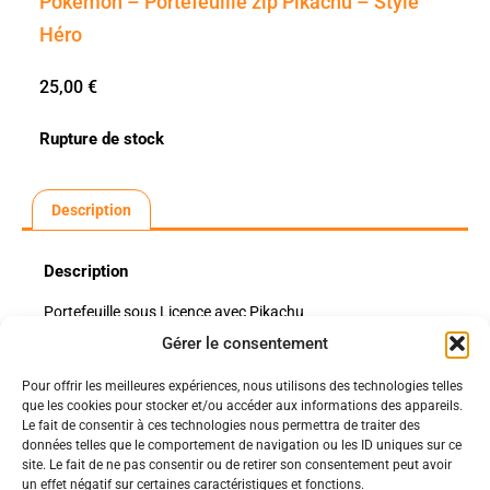
Pokémon – Portefeuille zip Pikachu – Style
Héro
25,00
€
Rupture de stock
Description
Description
Portefeuille sous Licence avec Pikachu
Gérer le consentement
Pour offrir les meilleures expériences, nous utilisons des technologies telles
Politiques
que les cookies pour stocker et/ou accéder aux informations des appareils.
Nos pages
Le fait de consentir à ces technologies nous permettra de traiter des
données telles que le comportement de navigation ou les ID uniques sur ce
Politique de confidentialité
site. Le fait de ne pas consentir ou de retirer son consentement peut avoir
Nos évènements
Nos conditions de vente et livraison
un effet négatif sur certaines caractéristiques et fonctions.
Nous contacter