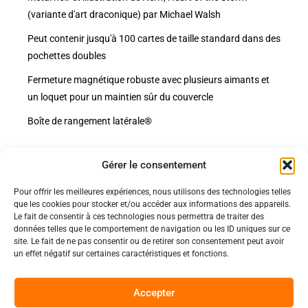
(variante d'art draconique) par Michael Walsh
Peut contenir jusqu'à 100 cartes de taille standard dans des
pochettes doubles
Fermeture magnétique robuste avec plusieurs aimants et
un loquet pour un maintien sûr du couvercle
Boîte de rangement latérale®
Gérer le consentement
Pour offrir les meilleures expériences, nous utilisons des technologies telles
Politiques
que les cookies pour stocker et/ou accéder aux informations des appareils.
Nos pages
Le fait de consentir à ces technologies nous permettra de traiter des
données telles que le comportement de navigation ou les ID uniques sur ce
Politique de confidentialité
site. Le fait de ne pas consentir ou de retirer son consentement peut avoir
Nos évènements
Nos conditions de vente et livraison
un effet négatif sur certaines caractéristiques et fonctions.
Nous contacter
Code de conduite
Suivez-Nous
Accepter