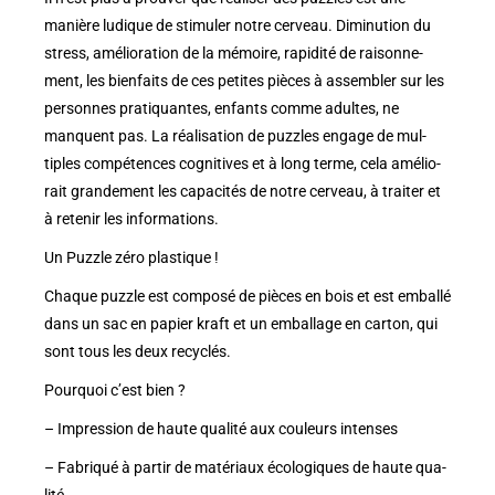
manière ludique de sti­mu­ler notre cer­veau. Dimi­nu­tion du
stress, amé­lio­ra­tion de la mémoire, rapi­dité de rai­son­ne­
ment, les bien­faits de ces petites pièces à assem­bler sur les
per­sonnes pra­ti­quantes, enfants comme adultes, ne
manquent pas. La réa­li­sa­tion de puzzles engage de mul­
tiples com­pé­tences cog­ni­tives et à long terme, cela amé­lio­
rait gran­de­ment les capa­ci­tés de notre cer­veau, à trai­ter et
à rete­nir les infor­ma­tions.
Un Puzzle zéro plas­tique !
Chaque puzzle est com­posé de pièces en bois et est emballé
dans un sac en papier kraft et un embal­lage en car­ton, qui
sont tous les deux recy­clés.
Pour­quoi c’est bien ?
– Impres­sion de haute qua­lité aux cou­leurs intenses
– Fabri­qué à par­tir de maté­riaux éco­lo­giques de haute qua­
lité