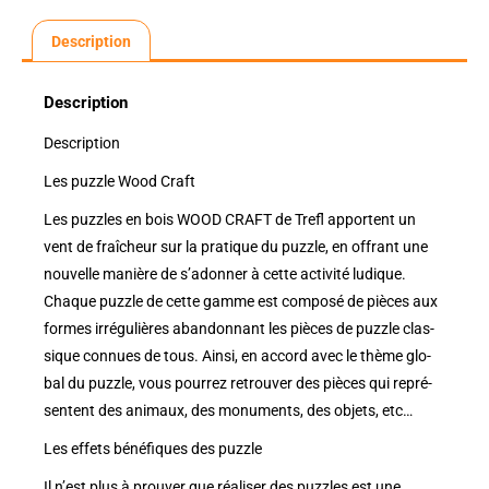
Description
Description
Description
Les puzzle Wood Craft
Les puzzles en bois WOOD CRAFT de Trefl apportent un
vent de fraî­cheur sur la pra­tique du puzzle, en offrant une
nou­velle manière de s’adon­ner à cette acti­vité ludique.
Chaque puzzle de cette gamme est com­posé de pièces aux
formes irré­gu­lières aban­don­nant les pièces de puzzle clas­
sique connues de tous. Ainsi, en accord avec le thème glo­
bal du puzzle, vous pour­rez retrou­ver des pièces qui repré­
sentent des ani­maux, des monu­ments, des objets, etc…
Les effets béné­fiques des puzzle
Il n’est plus à prou­ver que réa­li­ser des puzzles est une