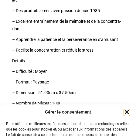
– Des pro­duits créés avec pas­sion depuis 1985
– Excellent entraî­ne­ment de la mémoire et de la concen­tra­
tion
– Apprendre la patience et la per­sé­vé­rance en s’amu­sant
– Faci­lite la concen­tra­tion et réduit le stress
Détails
– Dif­fi­culté : Moyen
– For­mat : Pay­sage
– Dimen­sion : 51.90cm x 37.50cm
– Nombre de pièces : 1000
Gérer le consentement
Pour offrir les meilleures expériences, nous utilisons des technologies telles
Politiques
que les cookies pour stocker et/ou accéder aux informations des appareils.
Nos pages
Le fait de consentir à ces technologies nous permettra de traiter des