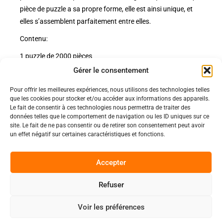
pièce de puzzle a sa propre forme, elle est ainsi unique, et
elles s’assemblent parfaitement entre elles.
Contenu:
1 puzzle de 2000 pièces
Gérer le consentement
Pour offrir les meilleures expériences, nous utilisons des technologies telles
Politiques
que les cookies pour stocker et/ou accéder aux informations des appareils.
Nos pages
Le fait de consentir à ces technologies nous permettra de traiter des
données telles que le comportement de navigation ou les ID uniques sur ce
Politique de confidentialité
site. Le fait de ne pas consentir ou de retirer son consentement peut avoir
Nos évènements
Nos conditions de vente et livraison
un effet négatif sur certaines caractéristiques et fonctions.
Nous contacter
Code de conduite
Suivez-Nous
Accepter
Facebook
Refuser
0
Instagram
Voir les préférences
Discord