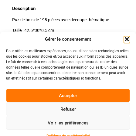
Description
Puzzle bois de 198 pièces avec découpe thématique
Taille : 42.5*30*0.5 cm
Gérer le consentement
Pour offrir les meilleures expériences, nous utilisons des technologies telles
Politiques
que les cookies pour stocker et/ou accéder aux informations des appareils.
Nos pages
Le fait de consentir à ces technologies nous permettra de traiter des
données telles que le comportement de navigation ou les ID uniques sur ce
Politique de confidentialité
site. Le fait de ne pas consentir ou de retirer son consentement peut avoir
Nos évènements
Nos conditions de vente et livraison
un effet négatif sur certaines caractéristiques et fonctions.
Nous contacter
Code de conduite
Suivez-Nous
Accepter
Facebook
Refuser
0
Instagram
Voir les préférences
Discord
Copyright 2025 © All rights Reserved.