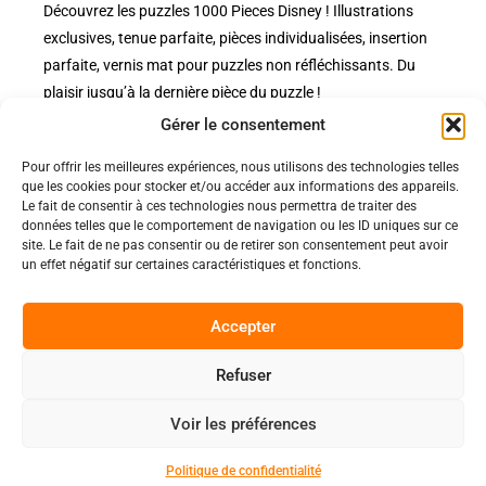
Découvrez les puzzles 1000 Pieces Disney ! Illustrations
exclusives, tenue parfaite, pièces individualisées, insertion
parfaite, vernis mat pour puzzles non réfléchissants. Du
plaisir jusqu’à la dernière pièce du puzzle !
Gérer le consentement
Pour offrir les meilleures expériences, nous utilisons des technologies telles
Politiques
que les cookies pour stocker et/ou accéder aux informations des appareils.
Nos pages
Le fait de consentir à ces technologies nous permettra de traiter des
données telles que le comportement de navigation ou les ID uniques sur ce
Politique de confidentialité
Nos évènements
site. Le fait de ne pas consentir ou de retirer son consentement peut avoir
Nos conditions de vente et livraison
un effet négatif sur certaines caractéristiques et fonctions.
Nous contacter
Code de conduite
Suivez-Nous
Accepter
Facebook
Refuser
0
Instagram
Voir les préférences
Discord
Copyright 2025 © All rights Reserved.
Politique de confidentialité