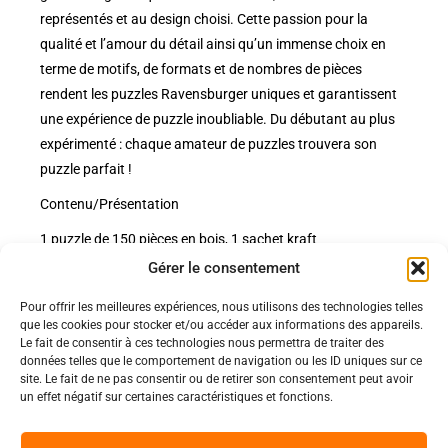
représentés et au design choisi. Cette passion pour la
qualité et l’amour du détail ainsi qu’un immense choix en
terme de motifs, de formats et de nombres de pièces
rendent les puzzles Ravensburger uniques et garantissent
une expérience de puzzle inoubliable. Du débutant au plus
expérimenté : chaque amateur de puzzles trouvera son
puzzle parfait !
Contenu/Présentation
1 puzzle de 150 pièces en bois, 1 sachet kraft
Gérer le consentement
Pour offrir les meilleures expériences, nous utilisons des technologies telles
Politiques
que les cookies pour stocker et/ou accéder aux informations des appareils.
Nos pages
Le fait de consentir à ces technologies nous permettra de traiter des
données telles que le comportement de navigation ou les ID uniques sur ce
Politique de confidentialité
Nos évènements
site. Le fait de ne pas consentir ou de retirer son consentement peut avoir
Nos conditions de vente et livraison
un effet négatif sur certaines caractéristiques et fonctions.
Nous contacter
Code de conduite
Suivez-Nous