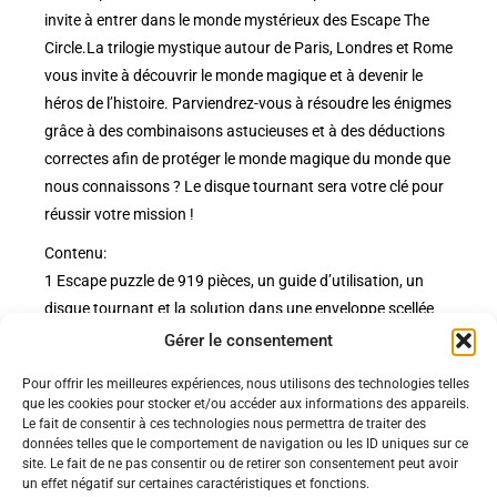
invite à entrer dans le monde mystérieux des Escape The
Circle.La trilogie mystique autour de Paris, Londres et Rome
vous invite à découvrir le monde magique et à devenir le
héros de l’histoire. Parviendrez-vous à résoudre les énigmes
grâce à des combinaisons astucieuses et à des déductions
correctes afin de protéger le monde magique du monde que
nous connaissons ? Le disque tournant sera votre clé pour
réussir votre mission !
Contenu:
1 Escape puzzle de 919 pièces, un guide d’utilisation, un
disque tournant et la solution dans une enveloppe scellée
Gérer le consentement
Pour offrir les meilleures expériences, nous utilisons des technologies telles
Politiques
que les cookies pour stocker et/ou accéder aux informations des appareils.
Nos pages
Le fait de consentir à ces technologies nous permettra de traiter des
données telles que le comportement de navigation ou les ID uniques sur ce
Politique de confidentialité
site. Le fait de ne pas consentir ou de retirer son consentement peut avoir
Nos évènements
Nos conditions de vente et livraison
un effet négatif sur certaines caractéristiques et fonctions.
Nous contacter
Code de conduite