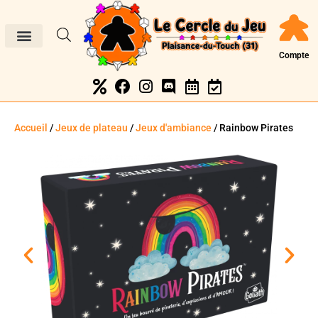
Compte
Accueil
/
Jeux de plateau
/
Jeux d'ambiance
/ Rainbow Pirates