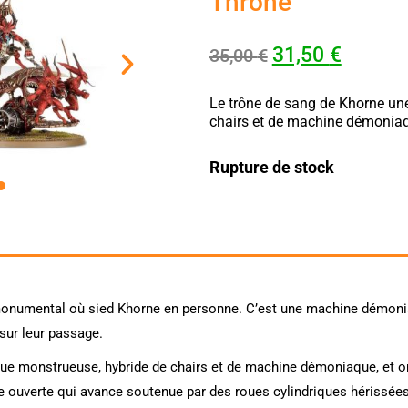
Throne
31,50
€
35,00
€
Le trône de sang de Khorne un
chairs et de machine démoniaqu
Rupture de stock
monumental où sied Khorne en personne. C’est une machine démoniaq
 sur leur passage.
ue monstrueuse, hybride de chairs et de machine démoniaque, et o
de ouverte qui avance soutenue par des roues cylindriques hérissé