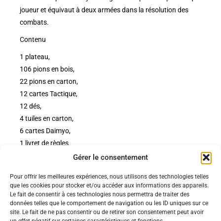
joueur et équivaut à deux armées dans la résolution des
combats.
Contenu
1 plateau,
106 pions en bois,
22 pions en carton,
12 cartes Tactique,
12 dés,
4 tuiles en carton,
6 cartes Daimyo,
1 livret de règles
Gérer le consentement
Pour offrir les meilleures expériences, nous utilisons des technologies telles
Politiques
que les cookies pour stocker et/ou accéder aux informations des appareils.
Nos pages
Le fait de consentir à ces technologies nous permettra de traiter des
données telles que le comportement de navigation ou les ID uniques sur ce
Politique de confidentialité
Nos évènements
site. Le fait de ne pas consentir ou de retirer son consentement peut avoir
Nos conditions de vente et livraison