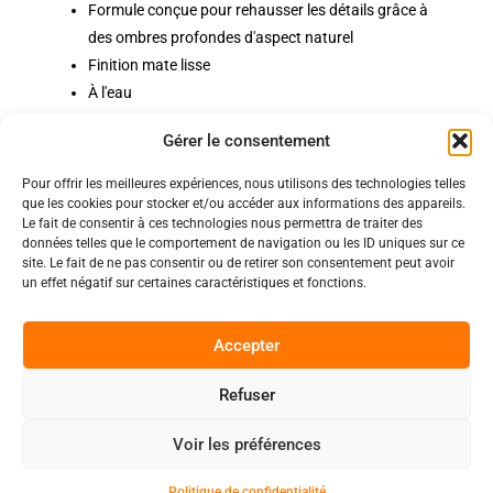
Formule conçue pour rehausser les détails grâce à
des ombres profondes d'aspect naturel
Finition mate lisse
À l'eau
Taille de pot: 18ml
Gérer le consentement
Pour offrir les meilleures expériences, nous utilisons des technologies telles
Politiques
que les cookies pour stocker et/ou accéder aux informations des appareils.
Nos pages
Le fait de consentir à ces technologies nous permettra de traiter des
données telles que le comportement de navigation ou les ID uniques sur ce
Politique de confidentialité
site. Le fait de ne pas consentir ou de retirer son consentement peut avoir
Nos évènements
Nos conditions de vente et livraison
un effet négatif sur certaines caractéristiques et fonctions.
Nous contacter
Code de conduite
Suivez-Nous
Accepter
Facebook
Refuser
0
Instagram
Voir les préférences
Discord
Politique de confidentialité
Copyright 2025 © All rights Reserved.