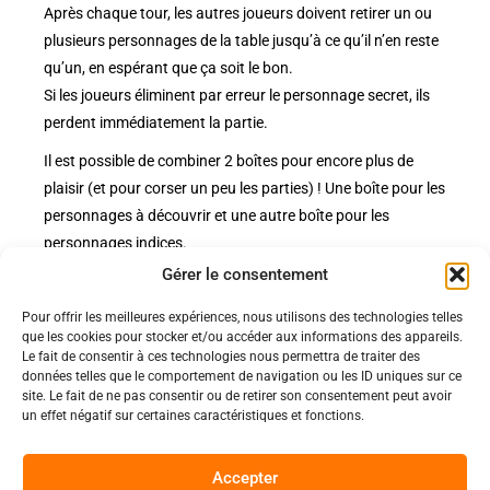
Après chaque tour, les autres joueurs doivent retirer un ou
plusieurs personnages de la table jusqu’à ce qu’il n’en reste
qu’un, en espérant que ça soit le bon.
Si les joueurs éliminent par erreur le personnage secret, ils
perdent immédiatement la partie.
Il est possible de combiner 2 boîtes pour encore plus de
plaisir (et pour corser un peu les parties) ! Une boîte pour les
personnages à découvrir et une autre boîte pour les
personnages indices.
Gérer le consentement
Pour offrir les meilleures expériences, nous utilisons des technologies telles
Politiques
que les cookies pour stocker et/ou accéder aux informations des appareils.
Nos pages
Le fait de consentir à ces technologies nous permettra de traiter des
données telles que le comportement de navigation ou les ID uniques sur ce
Politique de confidentialité
site. Le fait de ne pas consentir ou de retirer son consentement peut avoir
Nos évènements
Nos conditions de vente et livraison
un effet négatif sur certaines caractéristiques et fonctions.
Nous contacter
Code de conduite
Suivez-Nous
Accepter