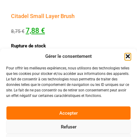
Citadel Small Layer Brush
7,88
€
8,75
€
Rupture de stock
Gérer le consentement
Pour offrir les meilleures expériences, nous utilisons des technologies telles
Politiques
que les cookies pour stocker et/ou accéder aux informations des appareils.
Nos pages
Le fait de consentir à ces technologies nous permettra de traiter des
données telles que le comportement de navigation ou les ID uniques sur ce
Politique de confidentialité
Nos évènements
site. Le fait de ne pas consentir ou de retirer son consentement peut avoir
Nos conditions de vente et livraison
un effet négatif sur certaines caractéristiques et fonctions.
Nous contacter
Code de conduite
Suivez-Nous
Accepter
Facebook
Refuser
0
Instagram