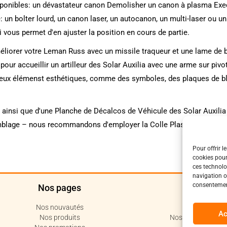
disponibles: un dévastateur canon Demolisher un canon à plasma Exe
 un bolter lourd, un canon laser, un autocanon, un multi-laser ou un
vous permet d'en ajuster la position en cours de partie.
liorer votre Leman Russ avec un missile traqueur et une lame de bull
ur accueillir un artilleur des Solar Auxilia avec une arme sur pivo
eux élémenst esthétiques, comme des symboles, des plaques de bli
ainsi que d'une Planche de Décalcos de Véhicule des Solar Auxilia
emblage – nous recommandons d'employer la Colle Plastique Citadel e
Pour offrir l
cookies pour
ces technolo
navigation ou
consentement
Nos pages
Polit
Nos nouvautés
Politique de c
Ac
Nos produits
Nos conditions de 