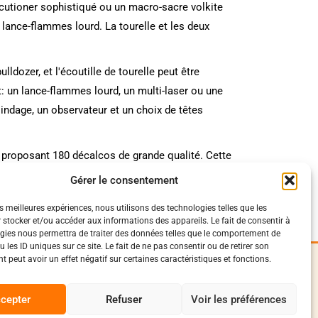
cutioner sophistiqué ou un macro-sacre volkite
 lance-flammes lourd. La tourelle et les deux
dozer, et l'écoutille de tourelle peut être
t: un lance-flammes lourd, un multi-laser ou une
ndage, un observateur et un choix de têtes
 proposant 180 décalcos de grande qualité. Cette
t la peinture Citadel Colour.
Gérer le consentement
es meilleures expériences, nous utilisons des technologies telles que les
 stocker et/ou accéder aux informations des appareils. Le fait de consentir à
gies nous permettra de traiter des données telles que le comportement de
 les ID uniques sur ce site. Le fait de ne pas consentir ou de retirer son
 peut avoir un effet négatif sur certaines caractéristiques et fonctions.
iques
Suivez-Nous
0
onfidentialité
cepter
Refuser
Voir les préférences
Facebook
vente et livraison