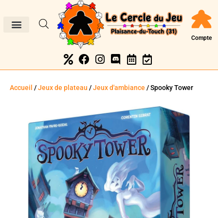
Compte
Accueil
/
Jeux de plateau
/
Jeux d'ambiance
/ Spooky Tower