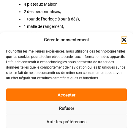
4 plateaux Maison,
2 dés personnalisés,
1 tour de l’horloge (tour à dés),
1 malle de rangement,
Règle du jeu
Gérer le consentement
Pour offrir les meilleures expériences, nous utilisons des technologies telles
Politiques
que les cookies pour stocker et/ou accéder aux informations des appareils.
Nos pages
Le fait de consentir à ces technologies nous permettra de traiter des
données telles que le comportement de navigation ou les ID uniques sur ce
Politique de confidentialité
Nos évènements
site. Le fait de ne pas consentir ou de retirer son consentement peut avoir
Nos conditions de vente et livraison
un effet négatif sur certaines caractéristiques et fonctions.
Nous contacter
Code de conduite
Suivez-Nous
Accepter
Facebook
Refuser
0
Instagram
Voir les préférences
Discord