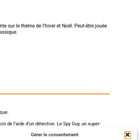
te sur le thème de l’hiver et Noël. Peut-être jouée
assique.
ique.
soin de l’aide d’un détective. Le Spy Guy, un super-
ousse ! Mais il ne réussira pas sans votre aide…
Gérer le consentement