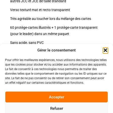
autres JCC et JCE de taille standard
Verso texturé mat et recto transparent
Très agréable au toucher lors du mélange des cartes
60 protège-cartes illustrés + 1 protège-carte transparent
(pour le leader) dans un même paquet
Sans acide, sans PVC
Gérer le consentement
Pour offrir les meilleures expériences, nous utilisons des technologies telles
Politiques
que les cookies pour stocker et/ou accéder aux informations des appareils.
Nos pages
Le fait de consentir à ces technologies nous permettra de traiter des
données telles que le comportement de navigation ou les ID uniques sur ce
Politique de confidentialité
Nos évènements
site. Le fait de ne pas consentir ou de retirer son consentement peut avoir
Nos conditions de vente et livraison
un effet négatif sur certaines caractéristiques et fonctions.
Nous contacter
Code de conduite
Suivez-Nous
Accepter
Facebook
Refuser