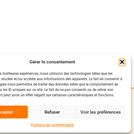
Gérer le consentement
es meilleures expériences, nous utilisons des technologies telles que les
 stocker et/ou accéder aux informations des appareils. Le fait de consentir à
gies nous permettra de traiter des données telles que le comportement de
 les ID uniques sur ce site. Le fait de ne pas consentir ou de retirer son
 peut avoir un effet négatif sur certaines caractéristiques et fonctions.
iques
Suivez-Nous
0
onfidentialité
cepter
Refuser
Voir les préférences
Facebook
vente et livraison
conduite
Instagram
Politique de confidentialité
Discord