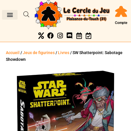
Compte
Accueil
/
Jeux de figurines
/
Livres
/ SW Shatterpoint: Sabotage
Showdown