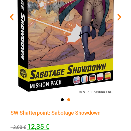
SW Shatterpoint: Sabotage Showdown
12,35
€
13,00
€