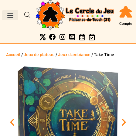
Compte
Accueil
/
Jeux de plateau
/
Jeux d'ambiance
/ Take Time