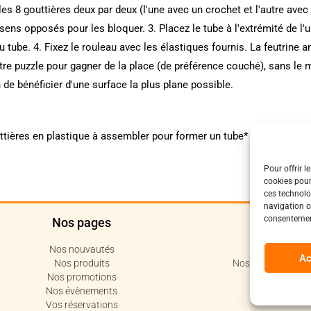
es 8 gouttières deux par deux (l'une avec un crochet et l'autre avec 
sens opposés pour les bloquer. 3. Placez le tube à l'extrémité de l'
 tube. 4. Fixez le rouleau avec les élastiques fournis. La feutrine a
e puzzle pour gagner de la place (de préférence couché), sans le m
n de bénéficier d'une surface la plus plane possible.
uttières en plastique à assembler pour former un tube* (*breveté), 2 
Pour offrir l
cookies pour
ces technolo
navigation ou
consentement
Nos pages
Polit
Nos nouvautés
Politique de c
Ac
Nos produits
Nos conditions de 
Nos promotions
Code de 
Nos évènements
Vos réservations