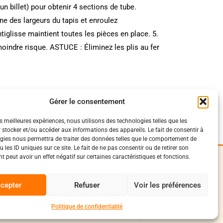
un billet) pour obtenir 4 sections de tube.
une des largeurs du tapis et enroulez
ntiglisse maintient toutes les pièces en place. 5.
oindre risque. ASTUCE : Éliminez les plis au fer
élastiques de fixation
Gérer le consentement
es meilleures expériences, nous utilisons des technologies telles que les
 stocker et/ou accéder aux informations des appareils. Le fait de consentir à
gies nous permettra de traiter des données telles que le comportement de
 les ID uniques sur ce site. Le fait de ne pas consentir ou de retirer son
 peut avoir un effet négatif sur certaines caractéristiques et fonctions.
iques
Suivez-Nous
0
onfidentialité
cepter
Refuser
Voir les préférences
Facebook
vente et livraison
conduite
Instagram
Politique de confidentialité
Discord