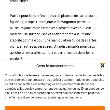
ambitieuses.
Parfait pour les soirées de jeux de plateau, de cartes ou de
figurines, le tapis Grand joueur de Wogamat permet à
plusieurs joueurs de s'installer aisément avec tout leur
matériel. Sa surface lisse et antidérapante assure une
stabilité optimale pour une manipulation fluide des cartes,
pions, et autres accessoires. Un indispensable pour ceux
qui cherchent à allier confort et performance dans leurs
parties !
Gérer le consentement
Pour offrir les meilleures expériences, nous utilisons des technologies telles
Politiques
que les cookies pour stocker et/ou accéder aux informations des appareils.
Nos pages
Le fait de consentir à ces technologies nous permettra de traiter des
données telles que le comportement de navigation ou les ID uniques sur ce
Politique de confidentialité
site. Le fait de ne pas consentir ou de retirer son consentement peut avoir
Nos évènements
Nos conditions de vente et livraison
un effet négatif sur certaines caractéristiques et fonctions.
Nous contacter
Code de conduite
Suivez-Nous