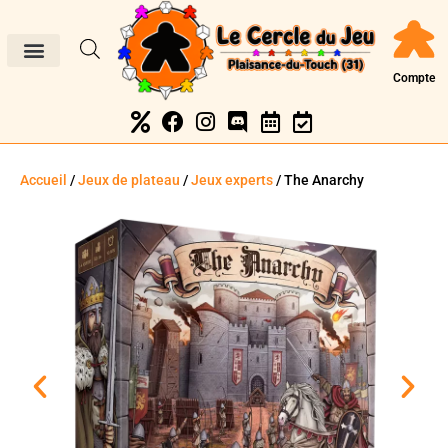
Compte
Accueil
/
Jeux de plateau
/
Jeux experts
/ The Anarchy