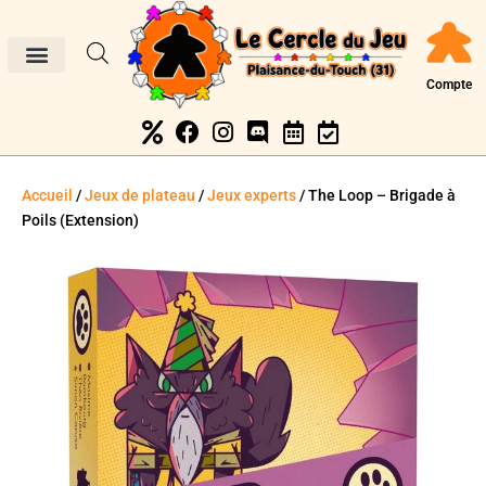
Compte
Accueil
/
Jeux de plateau
/
Jeux experts
/ The Loop – Brigade à
Poils (Extension)