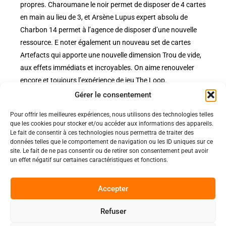
propres. Charoumane le noir permet de disposer de 4 cartes
en main au lieu de 3, et Arsène Lupus expert absolu de
Charbon 14 permet à l’agence de disposer d’une nouvelle
ressource. E noter également un nouveau set de cartes
Artefacts qui apporte une nouvelle dimension Trou de vide,
aux effets immédiats et incroyables. On aime renouveler
encore et toujours l’expérience de jeu The Loop.
Gérer le consentement
Pour offrir les meilleures expériences, nous utilisons des technologies telles
Politiques
que les cookies pour stocker et/ou accéder aux informations des appareils.
Nos pages
Le fait de consentir à ces technologies nous permettra de traiter des
données telles que le comportement de navigation ou les ID uniques sur ce
Politique de confidentialité
site. Le fait de ne pas consentir ou de retirer son consentement peut avoir
Nos évènements
Nos conditions de vente et livraison
un effet négatif sur certaines caractéristiques et fonctions.
Nous contacter
Code de conduite
Suivez-Nous
Accepter
Facebook
Refuser
0
Instagram