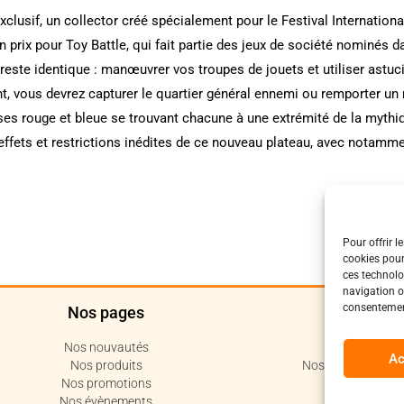
exclusif, un collector créé spécialement pour le Festival Internatio
d'un prix pour Toy Battle, qui fait partie des jeux de société nominés 
 reste identique : manœuvrer vos troupes de jouets et utiliser astuc
ent, vous devrez capturer le quartier général ennemi ou remporter
ases rouge et bleue se trouvant chacune à une extrémité de la mythi
effets et restrictions inédites de ce nouveau plateau, avec notamme
Pour offrir l
cookies pour
ces technolo
navigation ou
consentement
Nos pages
Polit
Nos nouvautés
Politique de c
Ac
Nos produits
Nos conditions de 
Nos promotions
Code de 
Nos évènements