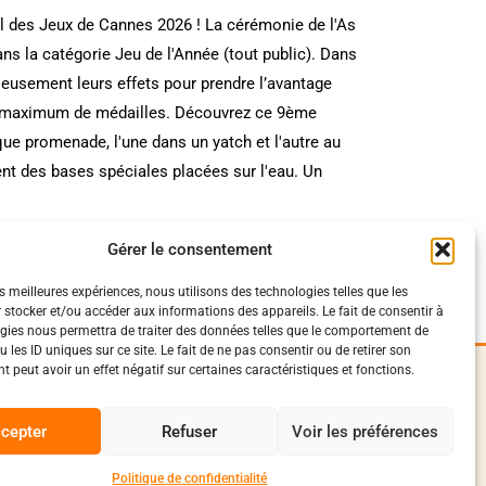
nal des Jeux de Cannes 2026 ! La cérémonie de l'As
dans la catégorie Jeu de l'Année (tout public). Dans
ieusement leurs effets pour prendre l’avantage
 un maximum de médailles. Découvrez ce 9ème
que promenade, l'une dans un yatch et l'autre au
nt des bases spéciales placées sur l'eau. Un
Gérer le consentement
es meilleures expériences, nous utilisons des technologies telles que les
 stocker et/ou accéder aux informations des appareils. Le fait de consentir à
gies nous permettra de traiter des données telles que le comportement de
 les ID uniques sur ce site. Le fait de ne pas consentir ou de retirer son
 peut avoir un effet négatif sur certaines caractéristiques et fonctions.
iques
Suivez-Nous
0
onfidentialité
cepter
Refuser
Voir les préférences
Facebook
vente et livraison
conduite
Instagram
Politique de confidentialité