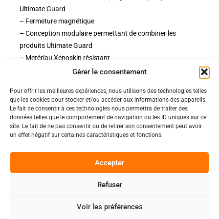
Ultimate Guard
– Fermeture magnétique
– Conception modulaire permettant de combiner les
produits Ultimate Guard
– Metériau Xenoskin résistant
Gérer le consentement
Pour offrir les meilleures expériences, nous utilisons des technologies telles
Politiques
que les cookies pour stocker et/ou accéder aux informations des appareils.
Nos pages
Le fait de consentir à ces technologies nous permettra de traiter des
données telles que le comportement de navigation ou les ID uniques sur ce
Politique de confidentialité
site. Le fait de ne pas consentir ou de retirer son consentement peut avoir
Nos évènements
Nos conditions de vente et livraison
un effet négatif sur certaines caractéristiques et fonctions.
Nous contacter
Code de conduite
Suivez-Nous
Accepter
Facebook
Refuser
0
Instagram
Voir les préférences
Discord