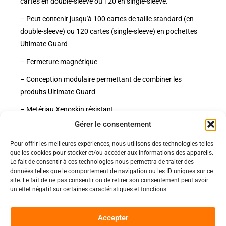
cartes en double-sleeve ou 120 en single-sleeve.
– Peut contenir jusqu'à 100 cartes de taille standard (en
double-sleeve) ou 120 cartes (single-sleeve) en pochettes
Ultimate Guard
– Fermeture magnétique
– Conception modulaire permettant de combiner les
produits Ultimate Guard
– Metériau Xenoskin résistant
Gérer le consentement
Pour offrir les meilleures expériences, nous utilisons des technologies telles
Politiques
que les cookies pour stocker et/ou accéder aux informations des appareils.
Nos pages
Le fait de consentir à ces technologies nous permettra de traiter des
données telles que le comportement de navigation ou les ID uniques sur ce
Politique de confidentialité
site. Le fait de ne pas consentir ou de retirer son consentement peut avoir
Nos évènements
Nos conditions de vente et livraison
un effet négatif sur certaines caractéristiques et fonctions.
Nous contacter
Code de conduite
Suivez-Nous
Accepter