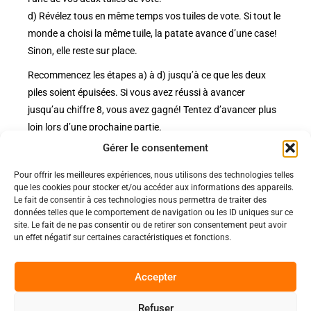
d) Révélez tous en même temps vos tuiles de vote. Si tout le
monde a choisi la même tuile, la patate avance d’une case!
Sinon, elle reste sur place.
Recommencez les étapes a) à d) jusqu’à ce que les deux
piles soient épuisées. Si vous avez réussi à avancer
jusqu’au chiffre 8, vous avez gagné! Tentez d’avancer plus
loin lors d’une prochaine partie.
Gérer le consentement
Pour offrir les meilleures expériences, nous utilisons des technologies telles
Politiques
que les cookies pour stocker et/ou accéder aux informations des appareils.
Nos pages
Le fait de consentir à ces technologies nous permettra de traiter des
données telles que le comportement de navigation ou les ID uniques sur ce
Politique de confidentialité
Nos évènements
site. Le fait de ne pas consentir ou de retirer son consentement peut avoir
Nos conditions de vente et livraison
un effet négatif sur certaines caractéristiques et fonctions.
Nous contacter
Code de conduite
Suivez-Nous
Accepter
Facebook
Refuser