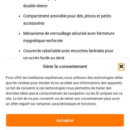
double sleeve
Compartiment amovible pour dés, jetons et petits
accessoires
Mécanisme de verrouillage sécurisé avec fermeture
magnétique renforcée
Couvercle rabattable avec encoches latérales pour
un accès facile au deck
Gérer le consentement
Pour offrir les meilleures expériences, nous utilisons des technologies telles
Politiques
que les cookies pour stocker et/ou accéder aux informations des appareils.
Nos pages
Le fait de consentir à ces technologies nous permettra de traiter des
données telles que le comportement de navigation ou les ID uniques sur ce
Politique de confidentialité
Nos évènements
site. Le fait de ne pas consentir ou de retirer son consentement peut avoir
Nos conditions de vente et livraison
un effet négatif sur certaines caractéristiques et fonctions.
Nous contacter
Code de conduite
Suivez-Nous
Accepter