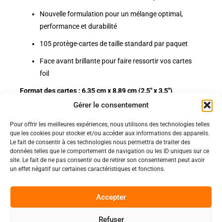
Nouvelle formulation pour un mélange optimal,
performance et durabilité
105 protège-cartes de taille standard par paquet
Face avant brillante pour faire ressortir vos cartes
foil
Format des cartes : 6,35 cm x 8,89 cm (2,5" x 3,5")
Gérer le consentement
Pour offrir les meilleures expériences, nous utilisons des technologies telles
Politiques
que les cookies pour stocker et/ou accéder aux informations des appareils.
Nos pages
Le fait de consentir à ces technologies nous permettra de traiter des
données telles que le comportement de navigation ou les ID uniques sur ce
Politique de confidentialité
site. Le fait de ne pas consentir ou de retirer son consentement peut avoir
Nos évènements
Nos conditions de vente et livraison
un effet négatif sur certaines caractéristiques et fonctions.
Nous contacter
Code de conduite
Suivez-Nous
Accepter
Facebook
Refuser