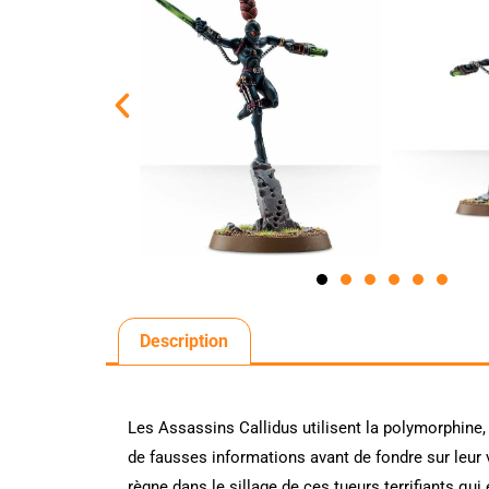
Description
Les Assassins Callidus utilisent la polymorphine,
de fausses informations avant de fondre sur leur v
règne dans le sillage de ces tueurs terrifiants q