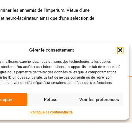
iminer les ennemis de l’Imperium. Vêtue d’une
t neuro-lacérateur, ainsi que d’une sélection de
adel et la peinture Citadel Colour.
Gérer le consentement
es meilleures expériences, nous utilisons des technologies telles que les
 stocker et/ou accéder aux informations des appareils. Le fait de consentir à
gies nous permettra de traiter des données telles que le comportement de
 les ID uniques sur ce site. Le fait de ne pas consentir ou de retirer son
 peut avoir un effet négatif sur certaines caractéristiques et fonctions.
iques
Suivez-Nous
0
onfidentialité
cepter
Refuser
Voir les préférences
Facebook
vente et livraison
conduite
Instagram
Politique de confidentialité
Discord