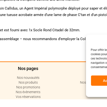
in Callidus, un Agent Impérial polymorphe déployé pour saper et él
une tueuse acrobate armée d’une lame de phase C’tan et d’un pistole
et est fourni avec 1x Socle Rond Citadel de 32mm.
te assemblage – nous recommandons d’employer la Colle Plastique Cit
Pour offrir l
cookies pour
ces technolo
navigation ou
consentement
Nos pages
Polit
Nos nouvautés
Politique de c
Ac
Nos produits
Nos conditions de 
Nos promotions
Code de 
Nos évènements
Vos réservations
Votre compte
Nous contacter