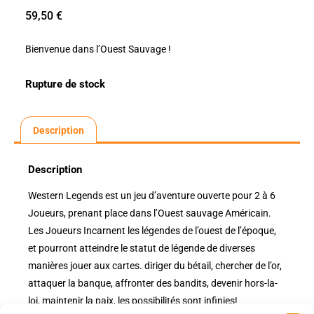
59,50
€
Bienvenue dans l’Ouest Sauvage !
Rupture de stock
Description
Description
Western Legends est un jeu d’aventure ouverte pour 2 à 6
Joueurs, prenant place dans l’Ouest sauvage Américain.
Les Joueurs Incarnent les légendes de l’ouest de l’époque,
et pourront atteindre le statut de légende de diverses
manières jouer aux cartes. diriger du bétail, chercher de l’or,
attaquer la banque, affronter des bandits, devenir hors-la-
loi, maintenir la paix, les possibilités sont infinies!