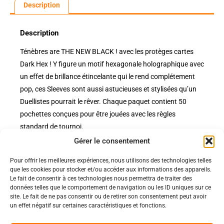
Description
Description
Ténèbres are THE NEW BLACK ! avec les protèges cartes
Dark Hex ! Y figure un motif hexagonale holographique avec
un effet de brillance étincelante qui le rend complétement
pop, ces Sleeves sont aussi astucieuses et stylisées qu’un
Duellistes pourrait le rêver. Chaque paquet contient 50
pochettes conçues pour être jouées avec les règles
standard de tournoi.
Gérer le consentement
Pour offrir les meilleures expériences, nous utilisons des technologies telles
Politiques
que les cookies pour stocker et/ou accéder aux informations des appareils.
Nos pages
Le fait de consentir à ces technologies nous permettra de traiter des
données telles que le comportement de navigation ou les ID uniques sur ce
Politique de confidentialité
Nos évènements
site. Le fait de ne pas consentir ou de retirer son consentement peut avoir
Nos conditions de vente et livraison
un effet négatif sur certaines caractéristiques et fonctions.
Nous contacter
Code de conduite