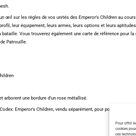
nesh.
un œil sur les règles de vos unités des Emperor's Children au cou
 profil, leur équipement, leurs armes, leurs options et leurs aptitud
a bataille. Vous trouverez également une carte de référence pour la
de Patrouille.
hildren
 arborent une bordure d'un rose métallisé.
odex: Emperor's Children, vendu séparément, pour pouvoir utiliser
Pour offrir l
cookies pour
ces technolo