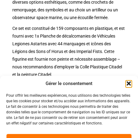
diverses options esthétiques, comme des crochets de
remorquage, des symboles et au choix un artilleur ou un
observateur space marine, ou une écoutille fermée.
Ce set est constitué de 159 composants en plastique, et est
fourni avec 1x Planche de décalcomanies de Véhicules
Legiones Astartes avec 44 marquages et icônes des
Légions des Sons of Horus et des Imperial Fists. Cette
figurine est fournie non peinte et nécessite assemblage –
nous recommandons d'employer la Colle Plastique Citadel
et la peinture Citadel.
Gérer le consentement
Pour offrir les meilleures expériences, nous utilisons des technologies telles
Politiques
que les cookies pour stocker et/ou accéder aux informations des appareils.
Nos pages
Le fait de consentir à ces technologies nous permettra de traiter des
données telles que le comportement de navigation ou les ID uniques sur ce
Politique de confidentialité
Nos évènements
site. Le fait de ne pas consentir ou de retirer son consentement peut avoir
Nos conditions de vente et livraison
un effet négatif sur certaines caractéristiques et fonctions.
Nous contacter
Code de conduite
Suivez-Nous