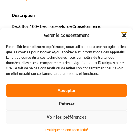
Description
Deck Box 100+ Les Hors-la-loi de Croisetonnerre.
Gérer le consentement
Pour offrir les meilleures expériences, nous utilisons des technologies telles
Politiques
que les cookies pour stocker et/ou accéder aux informations des appareils.
Nos pages
Le fait de consentir à ces technologies nous permettra de traiter des
données telles que le comportement de navigation ou les ID uniques sur ce
Politique de confidentialité
Nos évènements
site. Le fait de ne pas consentir ou de retirer son consentement peut avoir
Nos conditions de vente et livraison
un effet négatif sur certaines caractéristiques et fonctions.
Nous contacter
Code de conduite
Suivez-Nous
Accepter
Facebook
Refuser
0
Instagram
Voir les préférences
Discord
Copyright 2025 © All rights Reserved.
Politique de confidentialité