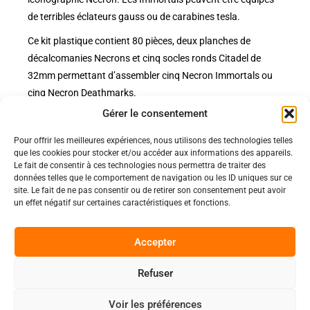
de terribles éclateurs gauss ou de carabines tesla.
Ce kit plastique contient 80 pièces, deux planches de
décalcomanies Necrons et cinq socles ronds Citadel de
32mm permettant d’assembler cinq Necron Immortals ou
cinq Necron Deathmarks.
Gérer le consentement
Pour offrir les meilleures expériences, nous utilisons des technologies telles
Politiques
que les cookies pour stocker et/ou accéder aux informations des appareils.
Nos pages
Le fait de consentir à ces technologies nous permettra de traiter des
données telles que le comportement de navigation ou les ID uniques sur ce
Politique de confidentialité
Nos évènements
site. Le fait de ne pas consentir ou de retirer son consentement peut avoir
Nos conditions de vente et livraison
un effet négatif sur certaines caractéristiques et fonctions.
Nous contacter
Code de conduite
Suivez-Nous
Accepter
Facebook
Refuser
0
Instagram
Voir les préférences
Discord