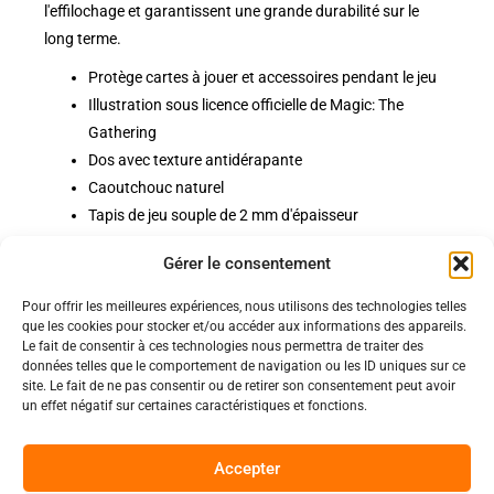
l'effilochage et garantissent une grande durabilité sur le
long terme.
Protège cartes à jouer et accessoires pendant le jeu
Illustration sous licence officielle de Magic: The
Gathering
Dos avec texture antidérapante
Caoutchouc naturel
Tapis de jeu souple de 2 mm d'épaisseur
Bordures cousues
Gérer le consentement
Pour offrir les meilleures expériences, nous utilisons des technologies telles
Politiques
que les cookies pour stocker et/ou accéder aux informations des appareils.
Nos pages
Le fait de consentir à ces technologies nous permettra de traiter des
données telles que le comportement de navigation ou les ID uniques sur ce
Politique de confidentialité
site. Le fait de ne pas consentir ou de retirer son consentement peut avoir
Nos évènements
Nos conditions de vente et livraison
un effet négatif sur certaines caractéristiques et fonctions.
Nous contacter
Code de conduite
Suivez-Nous
Accepter