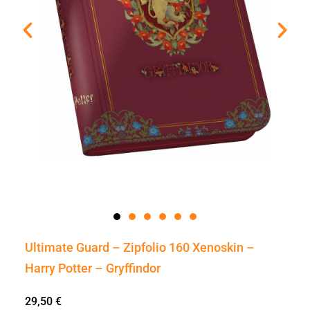
Ultimate Guard – Zipfolio 160 Xenoskin –
Harry Potter – Gryffindor
29,50
€