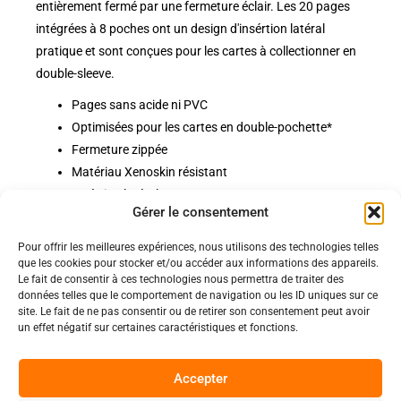
entièrement fermé par une fermeture éclair. Les 20 pages
intégrées à 8 poches ont un design d'insértion latéral
pratique et sont conçues pour les cartes à collectionner en
double-sleeve.
Pages sans acide ni PVC
Optimisées pour les cartes en double-pochette*
Fermeture zippée
Matériau Xenoskin résistant
Insértion latérale
Gérer le consentement
Pour offrir les meilleures expériences, nous utilisons des technologies telles
Politiques
que les cookies pour stocker et/ou accéder aux informations des appareils.
Nos pages
Le fait de consentir à ces technologies nous permettra de traiter des
données telles que le comportement de navigation ou les ID uniques sur ce
Politique de confidentialité
Nos évènements
site. Le fait de ne pas consentir ou de retirer son consentement peut avoir
Nos conditions de vente et livraison
un effet négatif sur certaines caractéristiques et fonctions.
Nous contacter
Code de conduite
Suivez-Nous
Accepter